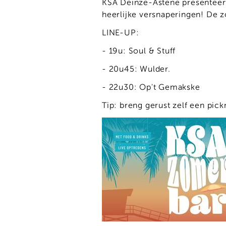
KSA Deinze-Astene presenteert
heerlijke versnaperingen! De z
LINE-UP:
- 19u: Soul & Stuff
- 20u45: Wulder.
- 22u30: Op't Gemakske
Tip: breng gerust zelf een pic