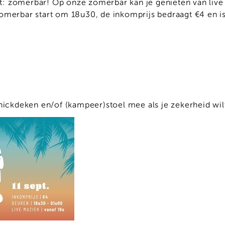
: zomerbar! Op onze zomerbar kan je genieten van live o
omerbar start om 18u30, de inkomprijs bedraagt €4 en is 
knickdeken en/of (kampeer)stoel mee als je zekerheid wil